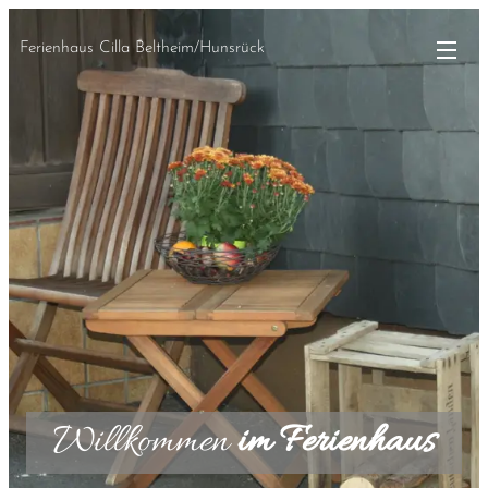
Ferienhaus Cilla Beltheim/Hunsrück
Willkommen
im
Ferienhaus